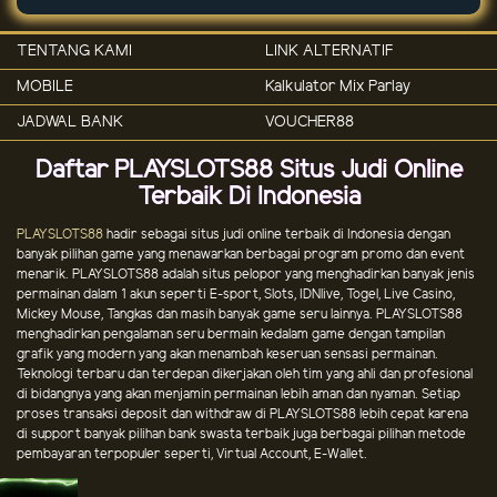
TENTANG KAMI
LINK ALTERNATIF
MOBILE
Kalkulator Mix Parlay
JADWAL BANK
VOUCHER88
Daftar PLAYSLOTS88 Situs Judi Online
Terbaik Di Indonesia
PLAYSLOTS88
hadir sebagai situs judi online terbaik di Indonesia dengan
banyak pilihan game yang menawarkan berbagai program promo dan event
menarik. PLAYSLOTS88 adalah situs pelopor yang menghadirkan banyak jenis
permainan dalam 1 akun seperti E-sport, Slots, IDNlive, Togel, Live Casino,
Mickey Mouse, Tangkas dan masih banyak game seru lainnya. PLAYSLOTS88
menghadirkan pengalaman seru bermain kedalam game dengan tampilan
grafik yang modern yang akan menambah keseruan sensasi permainan.
Teknologi terbaru dan terdepan dikerjakan oleh tim yang ahli dan profesional
di bidangnya yang akan menjamin permainan lebih aman dan nyaman. Setiap
proses transaksi deposit dan withdraw di PLAYSLOTS88 lebih cepat karena
di support banyak pilihan bank swasta terbaik juga berbagai pilihan metode
pembayaran terpopuler seperti, Virtual Account, E-Wallet.