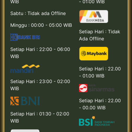
- 01:00 WIB
WIB
Sabtu : Tidak ada Offline
Minggu : 00:00 - 05:00 WIB
Setiap Hari : Tidak
Ada Offline
Setiap Hari : 22:00 - 06:00
WIB
Setiap Hari : 22.00
- 01.00 WIB
Setiap Hari : 23:00 - 02:00
WIB
Setiap Hari : 22.00
- 00.00 WIB
Setiap Hari : 01:30 - 02:00
WIB