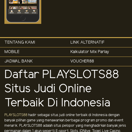
TENTANG KAMI
LINK ALTERNATIF
MOBILE
Kalkulator Mix Parlay
JADWAL BANK
VOUCHER88
Daftar PLAYSLOTS88
Situs Judi Online
Terbaik Di Indonesia
PLAYSLOTS88
hadir sebagai situs judi online terbaik di Indonesia dengan
banyak pilihan game yang menawarkan berbagai program promo dan event
menarik. PLAYSLOTS88 adalah situs pelopor yang menghadirkan banyak jenis
permainan dalam 1 akun seperti E-sport, Slots, IDNlive, Togel, Live Casino,