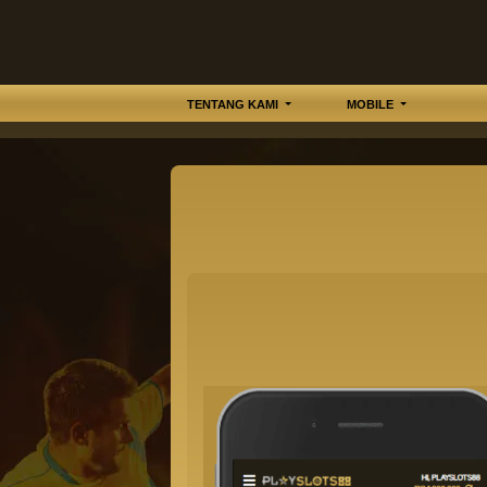
TENTANG KAMI
MOBILE
Pastikan anda sudah login terlebih d
1. Pilih menu game ""TEMBAK IKAN""